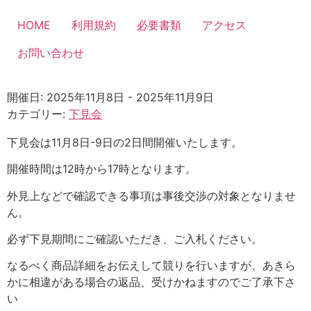
コ
ン
HOME
利用規約
必要書類
アクセス
テ
お問い合わせ
ン
ツ
に
開催日: 2025年11月8日 - 2025年11月9日
ス
カテゴリー:
下見会
キ
ッ
下見会は11月8日-9日の2日間開催いたします。
プ
開催時間は12時から17時となります。
外見上などで確認できる事項は事後交渉の対象となりませ
ん。
必ず下見期間にご確認いただき、ご入札ください。
なるべく商品詳細をお伝えして競りを行いますが、あきら
かに相違がある場合の返品、受けかねますのでご了承下さ
い