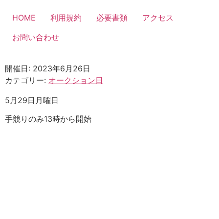
コ
ン
HOME
利用規約
必要書類
アクセス
テ
お問い合わせ
ン
ツ
に
開催日: 2023年6月26日
ス
カテゴリー:
オークション日
キ
ッ
5月29日月曜日
プ
手競りのみ13時から開始