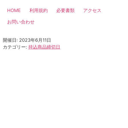
コ
ン
HOME
利用規約
必要書類
アクセス
テ
お問い合わせ
ン
ツ
に
開催日: 2023年6月11日
ス
カテゴリー:
持込商品締切日
キ
ッ
プ