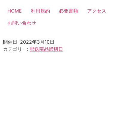
コ
ン
HOME
利用規約
必要書類
アクセス
テ
お問い合わせ
ン
ツ
に
開催日: 2022年3月10日
ス
カテゴリー:
郵送商品締切日
キ
ッ
プ