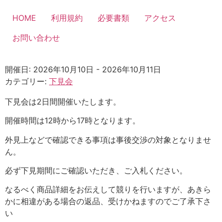
コ
ン
HOME
利用規約
必要書類
アクセス
テ
お問い合わせ
ン
ツ
に
開催日: 2026年10月10日 - 2026年10月11日
ス
カテゴリー:
下見会
キ
ッ
下見会は2日間開催いたします。
プ
開催時間は12時から17時となります。
外見上などで確認できる事項は事後交渉の対象となりませ
ん。
必ず下見期間にご確認いただき、ご入札ください。
なるべく商品詳細をお伝えして競りを行いますが、あきら
かに相違がある場合の返品、受けかねますのでご了承下さ
い