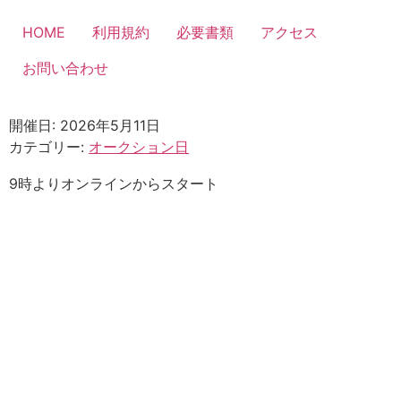
コ
ン
HOME
利用規約
必要書類
アクセス
テ
お問い合わせ
ン
ツ
に
開催日: 2026年5月11日
ス
カテゴリー:
オークション日
キ
ッ
9時よりオンラインからスタート
プ